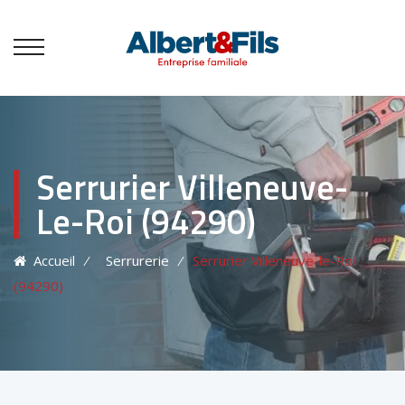
Serrurier Villeneuve-
Le-Roi (94290)
Accueil
⁄
Serrurerie
⁄
Serrurier Villeneuve-le-Roi
(94290)