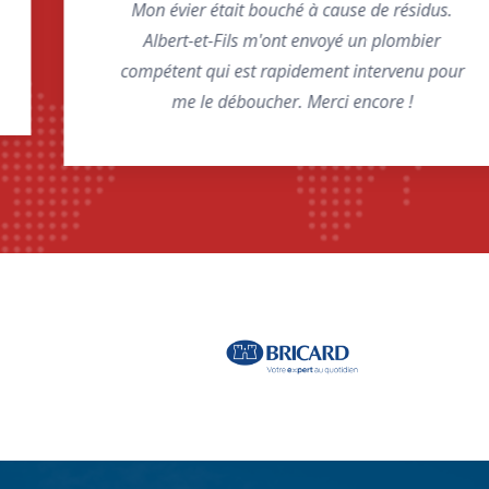
Mon évier était bouché à cause de résidus.
Albert-et-Fils m'ont envoyé un plombier
compétent qui est rapidement intervenu pour
me le déboucher. Merci encore !