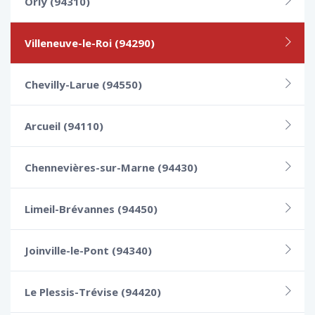
Orly (94310)
Villeneuve-le-Roi (94290)
Chevilly-Larue (94550)
Arcueil (94110)
Chennevières-sur-Marne (94430)
Limeil-Brévannes (94450)
Joinville-le-Pont (94340)
Le Plessis-Trévise (94420)