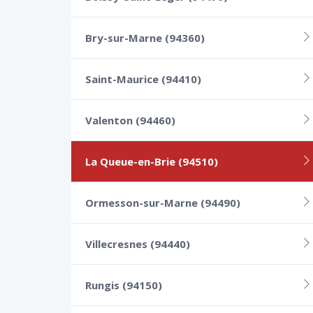
Bry-sur-Marne (94360)
Saint-Maurice (94410)
Valenton (94460)
La Queue-en-Brie (94510)
Ormesson-sur-Marne (94490)
Villecresnes (94440)
Rungis (94150)