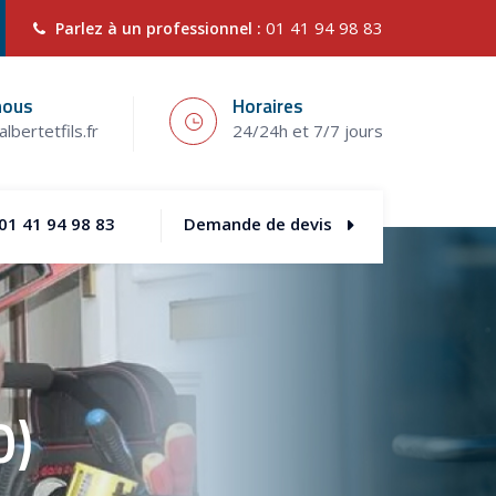
01 41 94 98 83
Parlez à un professionnel :
nous
Horaires
lbertetfils.fr
24/24h et 7/7 jours
01 41 94 98 83
Demande de devis
0)