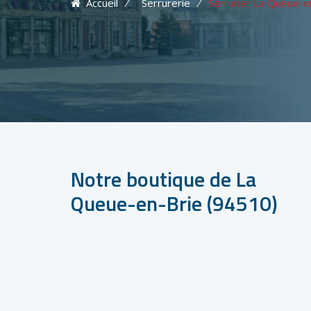
Accueil
⁄
Serrurerie
⁄
Serrurier La Queue-e
Notre boutique de La
Queue-en-Brie (94510)