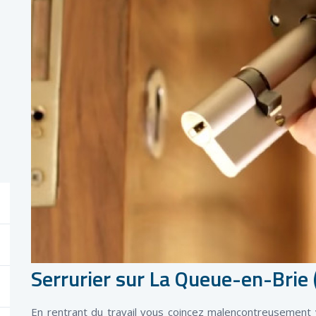
Serrurier sur La Queue-en-Brie
En rentrant du travail vous coincez malencontreusement v