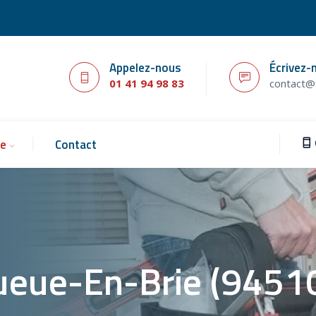
Appelez-nous
Écrivez-
01 41 94 98 83
contact@a
ie
Contact
Queue-En-Brie (9451