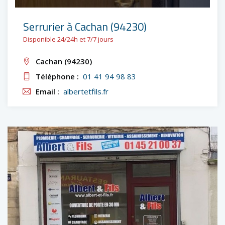
Serrurier à Cachan (94230)
Disponible 24/24h et 7/7 jours
Cachan (94230)
Téléphone :
01 41 94 98 83
Email :
albertetfils.fr