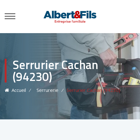
Serrurier Cachan
(94230)
Accueil
⁄
Serrurerie
⁄
Serrurier Cachan (94230)