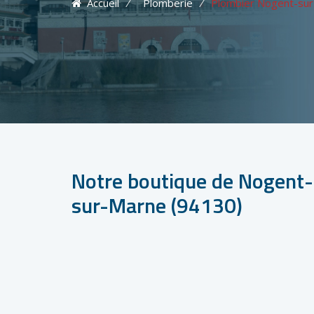
Accueil
⁄
Plomberie
⁄
Plombier Nogent-sur
Notre boutique de Nogent-
sur-Marne (94130)