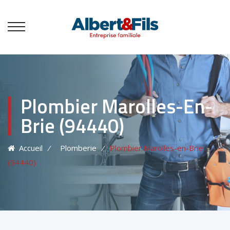
Plombier Marolles-En-
Brie (94440)
Accueil
⁄
Plomberie
⁄
Plombier Marolles-en-Brie
(94440)